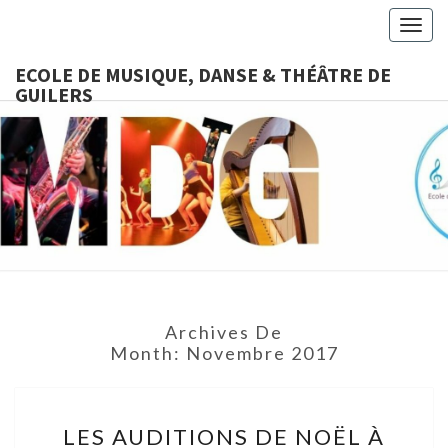
Togg
navig
ECOLE DE MUSIQUE, DANSE & THÉÂTRE DE
GUILERS
ECOLE D
Ecole
Associative,
Cours De
MUSIQUE
Musique,
Danse,
DANSE &
Théâtre
Accessibles
THÉÂTRE
À Tous
Archives De
DE
Month:
Novembre 2017
GUILERS
LES
LES AUDITIONS DE NOËL À
AUDITIONS