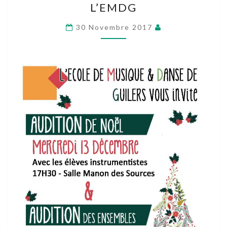
L’EMDG
DE
NOËL
30 Novembre 2017
À
L’EMDG