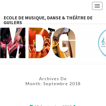
Togg
navig
ECOLE DE MUSIQUE, DANSE & THÉÂTRE DE
GUILERS
ECOLE D
Ecole
Associative,
Cours De
MUSIQUE
Musique,
Danse,
DANSE &
Théâtre
Accessibles
THÉÂTRE
À Tous
Archives De
DE
Month:
Septembre 2018
GUILERS