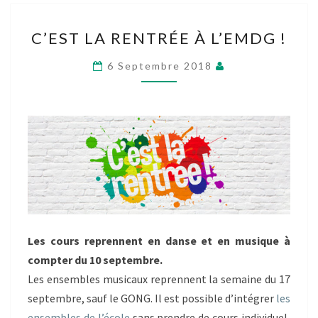
C’EST
C’EST LA RENTRÉE À L’EMDG !
LA
RENTRÉE
6 Septembre 2018
À
L’EMDG
!
Les cours reprennent en danse et en musique à
compter du 10 septembre.
Les ensembles musicaux reprennent la semaine du 17
septembre, sauf le GONG. Il est possible d’intégrer
les
ensembles de l’école
sans prendre de cours individuel,