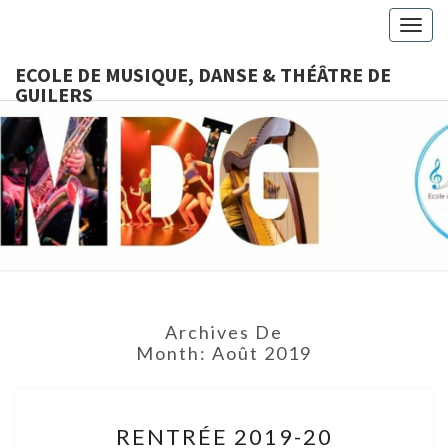
Togg
navig
ECOLE DE MUSIQUE, DANSE & THÉÂTRE DE
GUILERS
ECOLE D
Ecole
Associative,
Cours De
MUSIQUE
Musique,
Danse,
DANSE &
Théâtre
Accessibles
THÉÂTRE
À Tous
Archives De
DE
Month:
Août 2019
GUILERS
RENTRÉE
RENTRÉE 2019-20
2019-