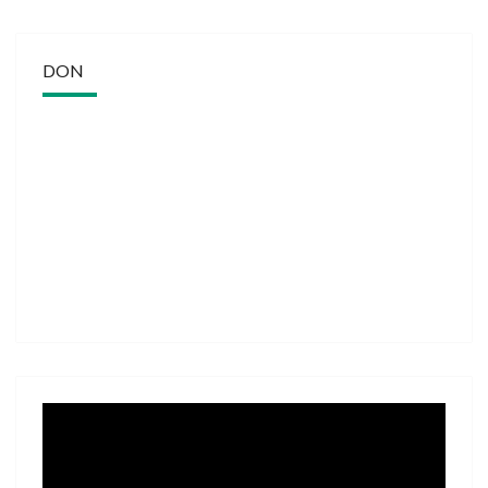
DON
Lecteur
vidéo