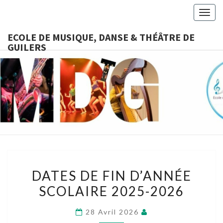
Togg
navig
ECOLE DE MUSIQUE, DANSE & THÉÂTRE DE
GUILERS
ECOLE D
Ecole
Associative,
Cours De
MUSIQUE
Musique,
Danse,
DANSE &
Théâtre
Accessibles
THÉÂTRE
À Tous
DATES
DE
DATES DE FIN D’ANNÉE
DE
SCOLAIRE 2025-2026
FIN
GUILERS
D’ANNÉE
28 Avril 2026
SCOLAIRE