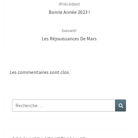
d'article
Précédent
Bonne Année 2023 !
Suivant
Les Réjouissances De Mars
Les commentaires sont clos.
Rechercher :
Recher