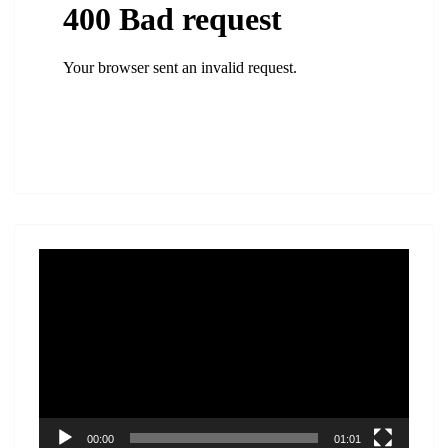
Lecteur
vidéo
00:00
01:01