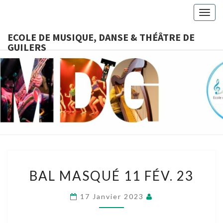
Togg
navig
ECOLE DE MUSIQUE, DANSE & THÉÂTRE DE
GUILERS
ECOLE D
Ecole
Associative,
Cours De
MUSIQUE
Musique,
Danse,
DANSE &
Théâtre
Accessibles
THÉÂTRE
À Tous
BAL
DE
BAL MASQUÉ 11 FÉV. 23
MASQUÉ
11
GUILERS
17 Janvier 2023
FÉV.
23